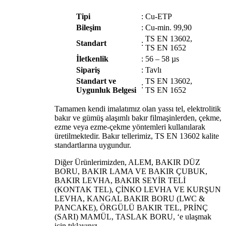
Tipi
:
Cu-ETP
Bileşim
:
Cu-min. 99,90
TS EN 13602,
Standart
:
TS EN 1652
İletkenlik
:
56 – 58 µs
Sipariş
:
Tavlı
Standart ve
TS EN 13602,
:
Uygunluk Belgesi
TS EN 1652
Tamamen kendi imalatımız olan yassı tel, elektrolitik
bakır ve gümüş alaşımlı bakır filmaşinlerden, çekme,
ezme veya ezme-çekme yöntemleri kullanılarak
üretilmektedir. Bakır tellerimiz, TS EN 13602 kalite
standartlarına uygundur.
Diğer Ürünlerimizden, ALEM, BAKIR DÜZ
BORU, BAKIR LAMA VE BAKIR ÇUBUK,
BAKIR LEVHA, BAKIR SEYİR TELİ
(KONTAK TEL), ÇİNKO LEVHA VE KURŞUN
LEVHA, KANGAL BAKIR BORU (LWC &
PANCAKE), ÖRGÜLÜ BAKIR TEL, PRİNÇ
(SARI) MAMÜL, TASLAK BORU, ‘e ulaşmak
için tıklayınız.