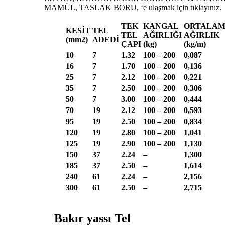
MAMÜL, TASLAK BORU, ‘e ulaşmak için tıklayınız.
TEK
KANGAL
ORTALA
KESİT
TEL
TEL
AĞIRLIĞI
AĞIRLIK
(mm2)
ADEDİ
ÇAPI
(kg)
(kg/m)
10
7
1.32
100 – 200
0,087
16
7
1.70
100 – 200
0,136
25
7
2.12
100 – 200
0,221
35
7
2.50
100 – 200
0,306
50
7
3.00
100 – 200
0,444
70
19
2.12
100 – 200
0,593
95
19
2.50
100 – 200
0,834
120
19
2.80
100 – 200
1,041
125
19
2.90
100 – 200
1,130
150
37
2.24
–
1,300
185
37
2.50
–
1,614
240
61
2.24
–
2,156
300
61
2.50
–
2,715
Bakır yassı
T
el