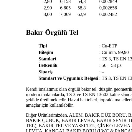
2,80
6,158
54,8
0,002849
2,90
6,605
58,8
0,002656
3,00
7,069
62,9
0,002482
Bakır Örgülü Tel
Tipi
:
Cu-ETP
Bileşim
:
Cu-min. 99,90
Standart
:
TS 3, TS EN 1
İletkenlik
:
56 – 58 µs
Sipariş
:
–
Standart ve Uygunluk Belgesi
:
TS 3, TS EN 1
Kendi imalatımız olan örgülü bakır tel, düzgün geometri
modern makinalarda, TS 3 ve TS EN 13602 kalite standar
şekilde üretilmektedir. Havai hat telleri, topraklama telleri 
amaçlar için kullanılabilir.
Diğer Ürünlerimizden, ALEM, BAKIR DÜZ BORU,
BAKIR ÇUBUK, BAKIR LEVHA, BAKIR SEYİR T
TEL), BAKIR TEL VE YASSI TEL, ÇİNKO LEVH
LEVHA, KANGAL BAKIR BORU (LWC & PANCAKE