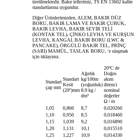
üretilmektedir. Bakır tellerimiz, TS EN 13602 kalite
standartlarına uygundur.
Diğer Ürünlerimizden, ALEM, BAKIR DÜZ
BORU, BAKIR LAMA VE BAKIR ÇUBUK,
BAKIR LEVHA, BAKIR SEYİR TELİ
(KONTAK TEL), ÇİNKO LEVHA VE KURŞUN
LEVHA, KANGAL BAKIR BORU (LWC &
PANCAKE), ÖRGÜLÜ BAKIR TEL, PRİNÇ
(SARI) MAMÜL, TASLAK BORU, ‘e ulaşmak
için tıklayınız.
20ºC de
Ağırlık
Doğru
Standart
kg/100m
akım
Standart
Kesit
(yoğunluk)
direnci
çap mm
(20º)mm
8,9 kg /
nominal
dm³
değerler
Ω / m
1,05
0,866
8,7
0,020260
1,10
0,950
8,5
0,018460
1,15
1,039
9,2
0,016890
1,20
1,131
10,1
0,015510
1,25
1,227
10,9
0,014330