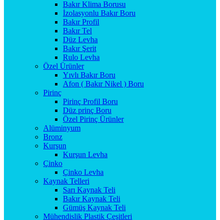
Bakır Klima Borusu
İzolasyonlu Bakır Boru
Bakır Profil
Bakır Tel
Düz Levha
Bakır Şerit
Rulo Levha
Özel Ürünler
Yıvlı Bakır Boru
Afon ( Bakır Nikel ) Boru
Pirinç
Pirinç Profil Boru
Düz prinç Boru
Özel Pirinç Ürünler
Alüminyum
Bronz
Kurşun
Kurşun Levha
Çinko
Çinko Levha
Kaynak Telleri
Sarı Kaynak Teli
Bakır Kaynak Teli
Gümüş Kaynak Teli
Mühendislik Plastik Çeşitleri