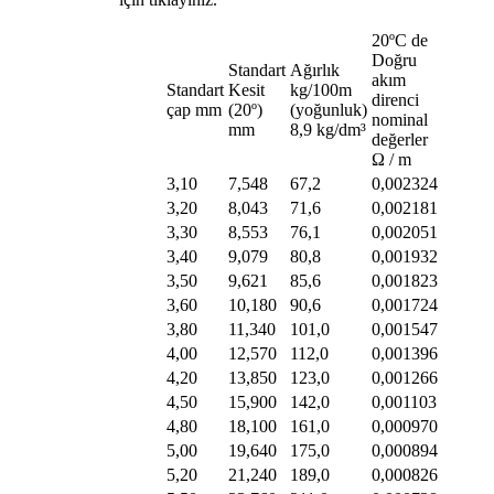
20ºC de
Doğru
Standart
Ağırlık
akım
Standart
Kesit
kg/100m
direnci
çap mm
(20º)
(yoğunluk)
nominal
mm
8,9 kg/dm³
değerler
Ω / m
3,10
7,548
67,2
0,002324
3,20
8,043
71,6
0,002181
3,30
8,553
76,1
0,002051
3,40
9,079
80,8
0,001932
3,50
9,621
85,6
0,001823
3,60
10,180
90,6
0,001724
3,80
11,340
101,0
0,001547
4,00
12,570
112,0
0,001396
4,20
13,850
123,0
0,001266
4,50
15,900
142,0
0,001103
4,80
18,100
161,0
0,000970
5,00
19,640
175,0
0,000894
5,20
21,240
189,0
0,000826