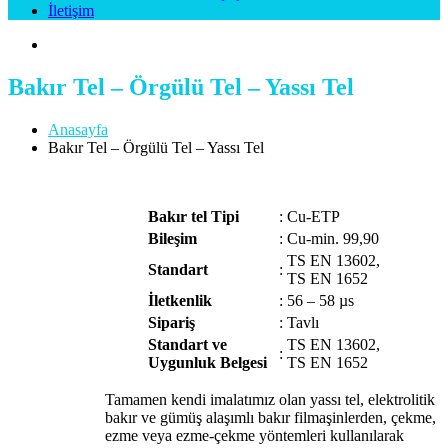
İletişim
Bakır Tel – Örgülü Tel – Yassı Tel
Anasayfa
Bakır Tel – Örgülü Tel – Yassı Tel
Bakır tel
Tipi
:
Cu-ETP
Bileşim
:
Cu-min. 99,90
TS EN 13602,
Standart
:
TS EN 1652
İletkenlik
:
56 – 58 µs
Sipariş
:
Tavlı
Standart ve
TS EN 13602,
:
Uygunluk Belgesi
TS EN 1652
Tamamen kendi imalatımız olan yassı tel, elektrolitik
bakır ve gümüş alaşımlı bakır filmaşinlerden, çekme,
ezme veya ezme-çekme yöntemleri kullanılarak