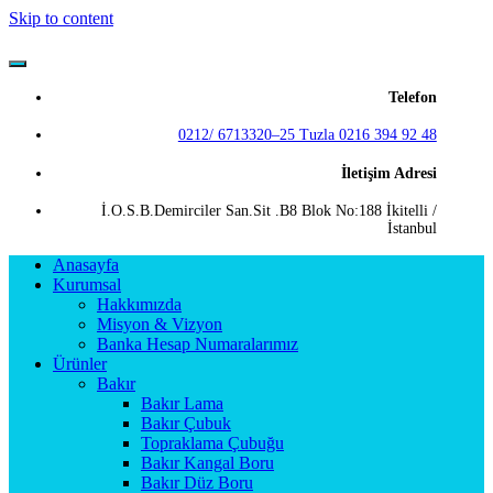
Skip to content
Güneş Metal
Telefon
0212/ 6713320–25 Tuzla 0216 394 92 48
İletişim Adresi
İ.O.S.B.Demirciler San.Sit .B8 Blok No:188 İkitelli /
İstanbul
Anasayfa
Kurumsal
Hakkımızda
Misyon & Vizyon
Banka Hesap Numaralarımız
Ürünler
Bakır
Bakır Lama
Bakır Çubuk
Topraklama Çubuğu
Bakır Kangal Boru
Bakır Düz Boru