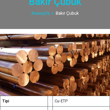
Bakır Çubuk
Anasayfa
Bakır Çubuk
Tipi
:
Cu-ETP