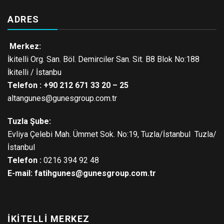
ADRES
Merkez:
İkitelli Org. San. Böl. Demirciler San. Sit. B8 Blok No:188
İkitelli / İstanbu
Telefon : +90 212 671 33 20 – 25
altangunes@gunesgroup.com.tr
Tuzla Şube:
Evliya Çelebi Mah. Ümmet Sok. No:19, Tuzla/İstanbul Tuzla/
İstanbul
Telefon :
0216 394 92 48
E-mail:
fatihgunes@gunesgroup.com.tr
İKITELLI MERKEZ