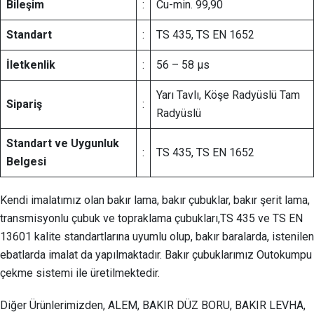
Bileşim
:
Cu-min. 99,90
Standart
:
TS 435, TS EN 1652
İletkenlik
:
56 – 58 µs
Yarı Tavlı, Köşe Radyüslü Tam
Sipariş
:
Radyüslü
Standart ve Uygunluk
:
TS 435, TS EN 1652
Belgesi
Kendi imalatımız olan bakır lama, bakır çubuklar, bakır şerit lama,
transmisyonlu çubuk ve topraklama çubukları,TS 435 ve TS EN
13601 kalite standartlarına uyumlu olup, bakır baralarda, istenilen
ebatlarda imalat da yapılmaktadır. Bakır çubuklarımız Outokumpu
çekme sistemi ile üretilmektedir.
Diğer Ürünlerimizden, ALEM, BAKIR DÜZ BORU, BAKIR LEVHA,