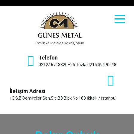
Skip
to
content
Güneş Metal
Telefon
0212/ 6713320–25 Tuzla 0216 394 92 48
İletişim Adresi
İ.O.S.B.Demirciler San.Sit .B8 Blok No:188 İkitelli / İstanbul