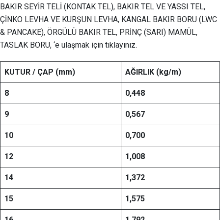
BAKIR SEYİR TELİ (KONTAK TEL), BAKIR TEL VE YASSI TEL,
ÇİNKO LEVHA VE KURŞUN LEVHA, KANGAL BAKIR BORU (LWC
& PANCAKE), ÖRGÜLÜ BAKIR TEL, PRİNÇ (SARI) MAMÜL,
TASLAK BORU, ‘e ulaşmak için tıklayınız.
KUTUR / ÇAP
(mm)
AĞIRLIK (kg/m)
8
0,448
9
0,567
10
0,700
12
1,008
14
1,372
15
1,575
16
1,792