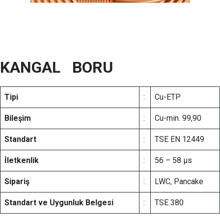
KANGAL BORU
Tipi
:
Cu-ETP
Bileşim
:
Cu-min. 99,90
Standart
:
TSE EN 12449
İletkenlik
:
56 – 58 µs
Sipariş
:
LWC, Pancake
Standart ve Uygunluk Belgesi
:
TSE 380