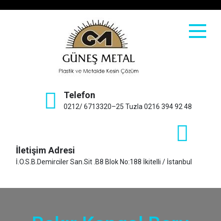
Skip
to
content
Güneş Metal
Telefon
0212/ 6713320–25 Tuzla 0216 394 92 48
İletişim Adresi
İ.O.S.B.Demirciler San.Sit .B8 Blok No:188 İkitelli / İstanbul